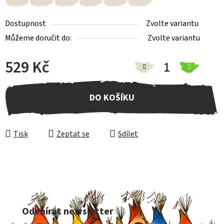
Dostupnost
Zvolte variantu
Můžeme doručit do:
Zvolte variantu
529 Kč
Měrná cena:
DO KOŠÍKU
Tisk
Zeptat se
Sdílet
Z
á
Odebírat newsletter
p