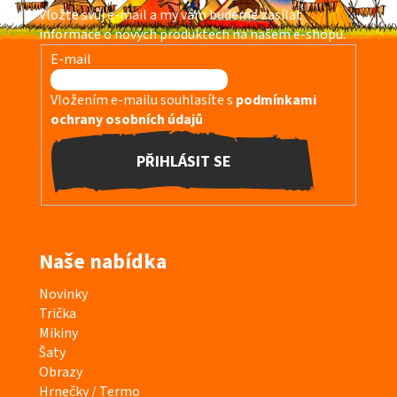
a
Vložte svůj e-mail a my vám budeme zasílat
t
informace o nových produktech na našem e-shopu.
í
E-mail
Vložením e-mailu souhlasíte s
podmínkami
ochrany osobních údajů
PŘIHLÁSIT SE
Naše nabídka
K
Novinky
a
Trička
t
Mikiny
e
Šaty
g
Obrazy
o
Hrnečky / Termo