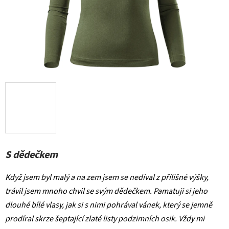
S dědečkem
Když jsem byl malý a na zem jsem se nedíval z přílišné výšky,
trávil jsem mnoho chvil se svým dědečkem. Pamatuji si jeho
dlouhé bílé vlasy, jak si s nimi pohrával vánek, který se jemně
prodíral skrze šeptající zlaté listy podzimních osik. Vždy mi