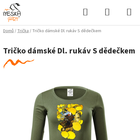
Přejít
Hledat
NÁKUPNÍ
na
KOŠÍK
obsah
Domů
/
Trička
/
Tričko dámské Dl. rukáv S dědečkem
Tričko dámské Dl. rukáv S dědečkem