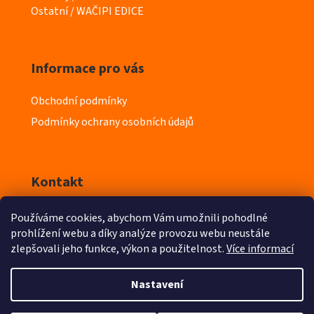
r
Ostatní / WAČIPI EDICE
i
e
Informace pro vás
Obchodní podmínky
Podmínky ochrany osobních údajů
Kontakt
Používáme cookies, abychom Vám umožnili pohodlné
info
@
iyeska.cz
prohlížení webu a díky analýze provozu webu neustále
zlepšovali jeho funkce, výkon a použitelnost.
Více informací
603 218 411
Nastavení