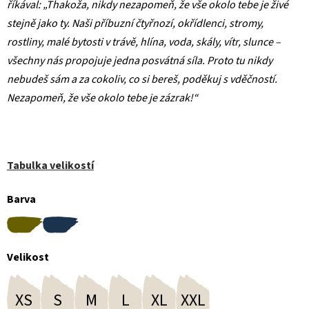
říkával: „Thakoža, nikdy nezapomeň, že vše okolo tebe je živé
stejně jako ty. Naši příbuzní čtyřnozí, okřídlenci, stromy,
rostliny, malé bytosti v trávě, hlína, voda, skály, vítr, slunce –
všechny nás propojuje jedna posvátná síla. Proto tu nikdy
nebudeš sám a za cokoliv, co si bereš, poděkuj s vděčností.
Nezapomeň, že vše okolo tebe je zázrak!“
Tabulka velikostí
Barva
Velikost
XS
S
M
L
XL
XXL