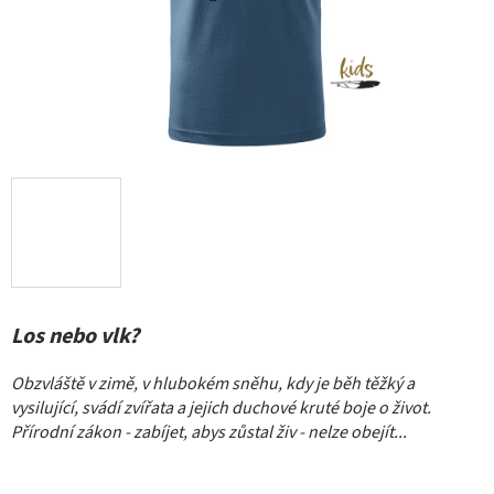
Los nebo vlk?
Obzvláště v zimě, v hlubokém sněhu, kdy je běh těžký a
vysilující, svádí zvířata a jejich duchové kruté boje o život.
Přírodní zákon - zabíjet, abys zůstal živ - nelze obejít.
.
.