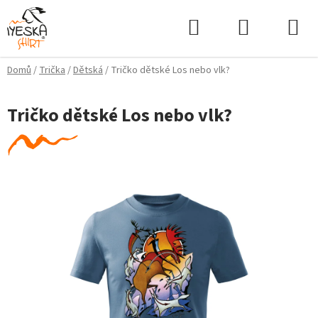
Přejít
Hledat
NÁKUPNÍ
na
KOŠÍK
obsah
Domů
/
Trička
/
Dětská
/
Tričko dětské Los nebo vlk?
Tričko dětské Los nebo vlk?