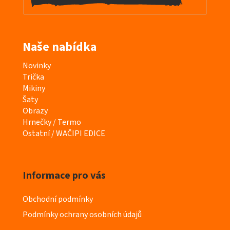
Naše nabídka
K
Novinky
a
Trička
t
Mikiny
e
Šaty
g
Obrazy
o
Hrnečky / Termo
r
Ostatní / WAČIPI EDICE
i
e
Informace pro vás
Obchodní podmínky
Podmínky ochrany osobních údajů