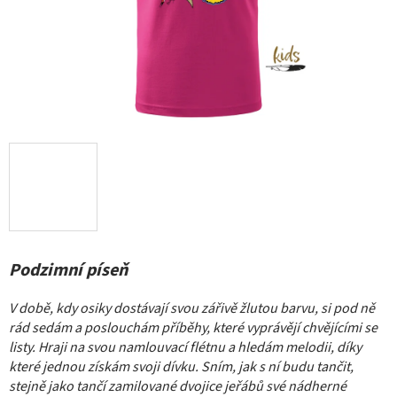
Podzimní píseň
V době, kdy osiky dostávají svou zářivě žlutou barvu, si pod ně
rád sedám a poslouchám příběhy, které vyprávějí chvějícími se
listy. Hraji na svou namlouvací flétnu a hledám melodii, díky
které jednou získám svoji dívku.
Sním, jak s ní budu tančit,
stejně jako tančí zamilované dvojice jeřábů své nádherné