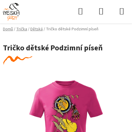
Přejít
Hledat
NÁKUPNÍ
na
KOŠÍK
obsah
Domů
/
Trička
/
Dětská
/
Tričko dětské Podzimní píseň
Tričko dětské Podzimní píseň