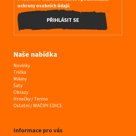
ochrany osobních údajů
PŘIHLÁSIT SE
Naše nabídka
K
Novinky
a
Trička
t
Mikiny
e
Šaty
g
Obrazy
o
Hrnečky / Termo
r
Ostatní / WAČIPI EDICE
i
e
Informace pro vás