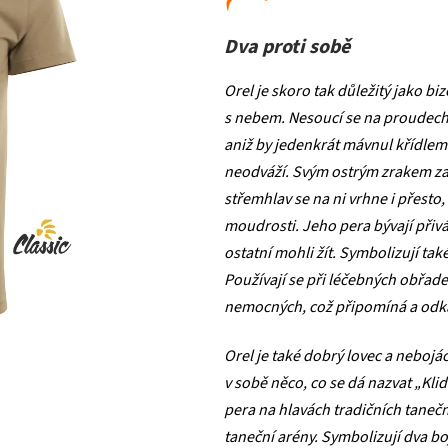
Dva proti sobě
Orel je skoro tak důležitý jako b
s nebem. Nesoucí se na proudech
aniž by jedenkrát mávnul křídlem
neodváží. Svým ostrým zrakem z
střemhlav se na ni vrhne i přesto,
moudrosti. Jeho pera bývají přiv
ostatní mohli žít. Symbolizují tak
Používají se při léčebných obřadec
nemocných, což připomíná a odka
Orel je také dobrý lovec a nebojá
v sobě něco, co se dá nazvat „Kli
pera na hlavách tradičních taneč
taneční arény. Symbolizují dva boj