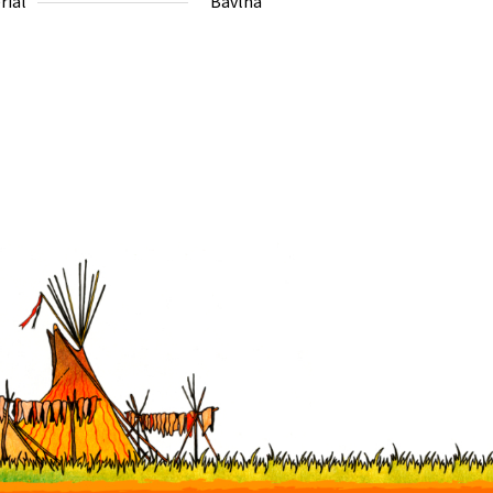
riál
Bavlna