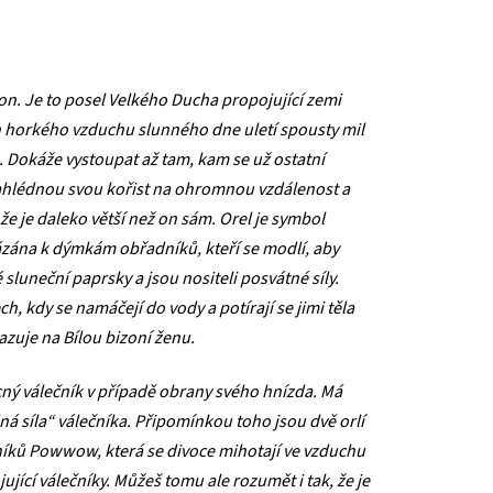
izon. Je to posel Velkého Ducha propojující zemi
 horkého vzduchu slunného dne uletí spousty mil
. Dokáže vystoupat až tam, kam se už ostatní
ahlédnou svou kořist na ohromnou vzdálenost a
 že je daleko větší než on sám. Orel je symbol
ázána k dýmkám obřadníků, kteří se modlí, aby
é sluneční paprsky a jsou nositeli posvátné síly.
h, kdy se namáčejí do vody a potírají se jimi těla
zuje na Bílou bizoní ženu.
cný válečník v případě obrany svého hnízda. Má
dná síla“ válečníka. Připomínkou toho jsou dvě orlí
níků Powwow, která se divoce mihotají ve vzduchu
ující válečníky. Můžeš tomu ale rozumět i tak, že je