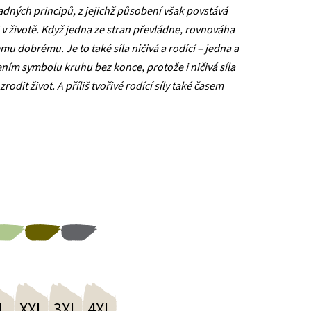
adných principů, z jejichž působení však povstává
 v životě. Když jedna ze stran převládne, rovnováha
mu dobrému. Je to také síla ničivá a rodící – jedna a
řením symbolu kruhu bez konce, protože i ničivá síla
it život. A příliš tvořivé rodící síly také časem
L
XXL
3XL
4XL