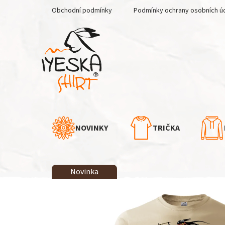
Přejít
Obchodní podmínky
Podmínky ochrany osobních ú
na
obsah
NOVINKY
TRIČKA
Novinka