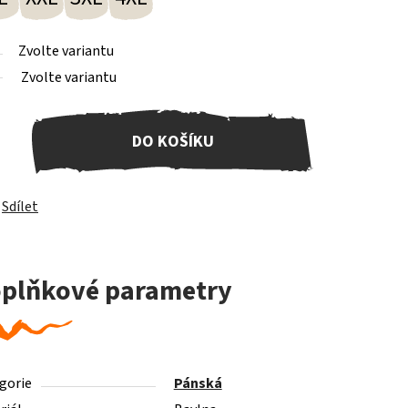
Zvolte variantu
Zvolte variantu
DO KOŠÍKU
Sdílet
plňkové parametry
gorie
Pánská