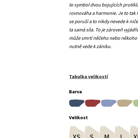
to symbol dvou bojujících protikl
rovnováha a harmonie. Je to tak i
se poruší a to nikdy nevede k niče
ta samá síla. To je zároveň vyjád
může smrtí něčeho nebo někoho zrod
nutně vede k zániku.
Tabulka velikostí
Barva
Velikost
XS
S
M
L
X