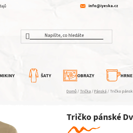
info@iyeska.cz
dajů
MIKINY
ŠATY
OBRAZY
HRNE
Domů
/
Trička
/
Pánská
/
Tričko pánsk
Tričko pánské Dv