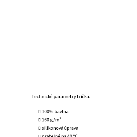
Technické parametry trička:
100% bavlna
160 g/m²
silikonová úprava
pratelné na 40 °C