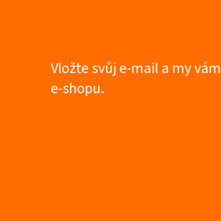
Z
á
p
a
t
Vložte svůj e-mail a my vá
í
e-shopu.