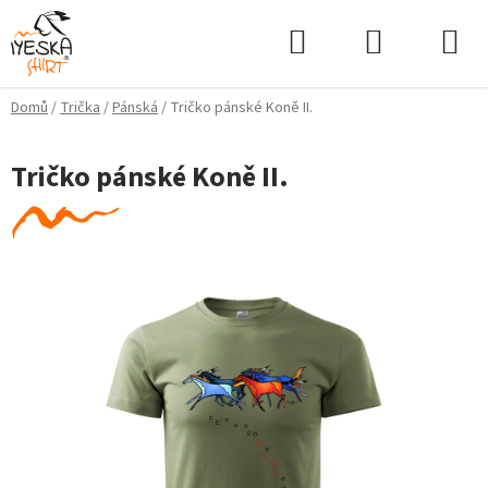
Přejít
Hledat
NÁKUPNÍ
na
KOŠÍK
obsah
Domů
/
Trička
/
Pánská
/
Tričko pánské Koně II.
Tričko pánské Koně II.