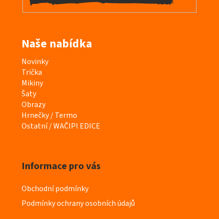
Naše nabídka
K
Novinky
a
Trička
t
Mikiny
e
Šaty
g
Obrazy
o
Hrnečky / Termo
r
Ostatní / WAČIPI EDICE
i
e
Informace pro vás
Obchodní podmínky
Podmínky ochrany osobních údajů