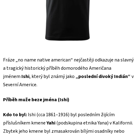
Fráze „no name native american“
nejčastěji odkazuje na slavný
a tragický historický příběh domorodého Američana
jménem
Ishi
, který byl známý jako
„poslední divoký Indián“
v
Severní Americe.
Příběh muže beze jména (Ishi)
Kdo to byl:
Ishi (cca 1861–1916) byl posledním žijícím
příslušníkem kmene
Yahi
(podskupina etnika Yana) v Kalifornii.
Zbytek jeho kmene byl zmasakrován bílými osadníky nebo