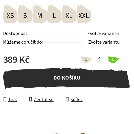
XS
S
M
L
XL
XXL
Dostupnost
Zvolte variantu
Můžeme doručit do:
Zvolte variantu
389 Kč
Měrná cena:
DO KOŠÍKU
Tisk
Zeptat se
Sdílet
Z