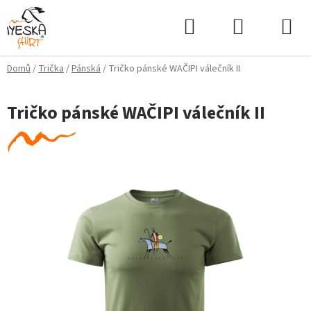
Přejít
Hledat
NÁKUPNÍ
na
KOŠÍK
obsah
Domů
/
Trička
/
Pánská
/
Tričko pánské WAČIPI válečník II
Tričko pánské WAČIPI válečník II