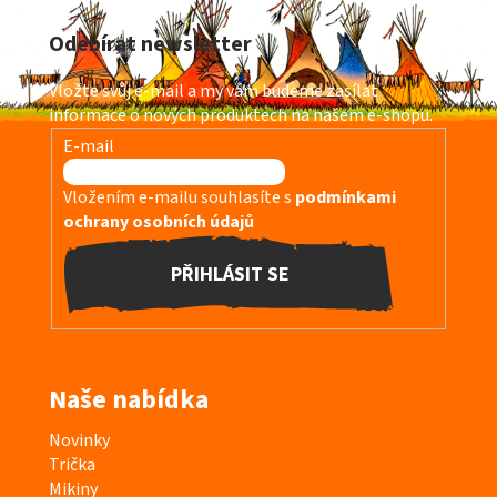
á
Odebírat newsletter
p
a
Vložte svůj e-mail a my vám budeme zasílat
t
informace o nových produktech na našem e-shopu.
í
E-mail
Vložením e-mailu souhlasíte s
podmínkami
ochrany osobních údajů
PŘIHLÁSIT SE
Naše nabídka
K
Novinky
a
Trička
t
Mikiny