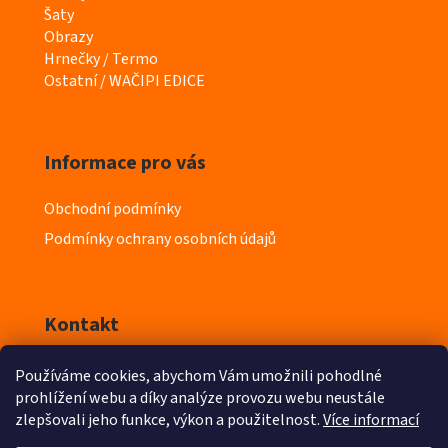
e
Šaty
g
Obrazy
o
Hrnečky / Termo
r
Ostatní / WAČIPI EDICE
i
e
Informace pro vás
Obchodní podmínky
Podmínky ochrany osobních údajů
Kontakt
Používáme cookies, abychom Vám umožnili pohodlné
info
@
iyeska.cz
prohlížení webu a díky analýze provozu webu neustále
zlepšovali jeho funkce, výkon a použitelnost.
Více informací
603 218 411