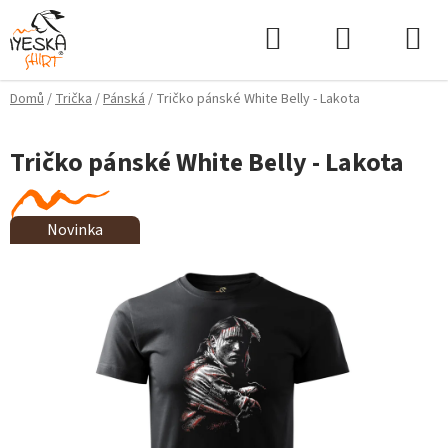
Přejít
Hledat
NÁKUPNÍ
na
KOŠÍK
obsah
Domů
/
Trička
/
Pánská
/
Tričko pánské White Belly - Lakota
Tričko pánské White Belly - Lakota
Novinka