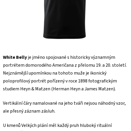
White Belly
je jméno spojované s historicky významným
portrétem domorodého Američana z přelomu 19. a 20. století.
Nejznámější upomínkou na tohoto muže je ikonický
poloprofilový portrét pořízený v roce 1898 fotografickým
studiem Heyn & Matzen (Herman Heyn a James Matzen).
Vertikální čáry namalované na jeho tváři nejsou náhodný vzor,
ale přesný záznam zásluh.
U kmenů Velkých plání měl každý pruh hluboký rituální