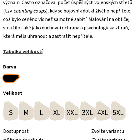
význam. Často označoval počet úspěšných vojenských střetů
(tzv.
counting coups
), kdy se bojovník dotkl živého nepřítele,
což bylo ceněno víc než samotné zabití. Malování na obličej
sloužilo také jako duchovní ochrana a psychologická zbraň,
která měla uhranout a zastrašit nepřítele.
Tabulka velikostí
Barva
Velikost
S
M
L
XL
XXL
3XL
4XL
5XL
Dostupnost
Zvolte variantu