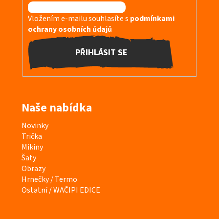
Vložením e-mailu souhlasíte s
podmínkami
ochrany osobních údajů
PŘIHLÁSIT SE
Naše nabídka
K
Novinky
a
Trička
t
Mikiny
e
Šaty
g
Obrazy
o
Hrnečky / Termo
r
Ostatní / WAČIPI EDICE
i
e