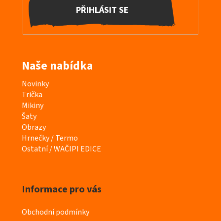
PŘIHLÁSIT SE
Naše nabídka
K
Novinky
a
Trička
t
Mikiny
e
Šaty
g
Obrazy
o
Hrnečky / Termo
r
Ostatní / WAČIPI EDICE
i
e
Informace pro vás
Obchodní podmínky