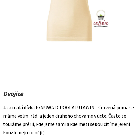
Dvojice
Já a malá dívka IGMUWATCUOGLALUTAWIN - Červená puma se
máme velmi rádi a jeden druhého chováme v úctě. Často se
touláme prérií, kde jsme sami a kde mezi sebou cítíme jelení
kouzlo nejmocněji:)