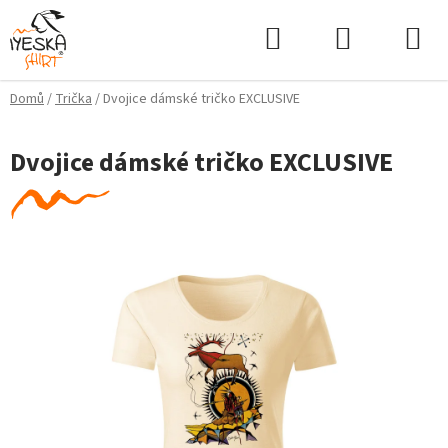
Přejít
Hledat
NÁKUPNÍ
na
KOŠÍK
obsah
Domů
/
Trička
/
Dvojice dámské tričko EXCLUSIVE
Dvojice dámské tričko EXCLUSIVE