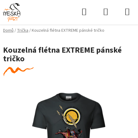
Přejít
Hledat
NÁKUPNÍ
na
KOŠÍK
obsah
Domů
/
Trička
/
Kouzelná flétna EXTREME pánské tričko
Kouzelná flétna EXTREME pánské
tričko