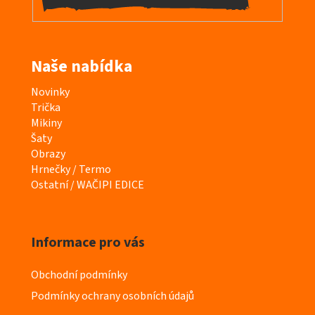
Naše nabídka
K
Novinky
a
Trička
t
Mikiny
e
Šaty
g
Obrazy
o
Hrnečky / Termo
r
Ostatní / WAČIPI EDICE
i
e
Informace pro vás
Obchodní podmínky
Podmínky ochrany osobních údajů