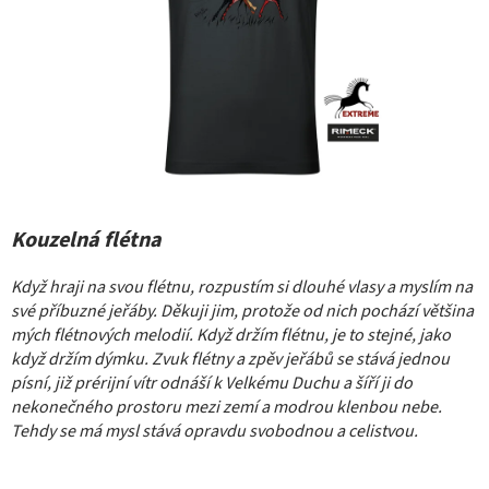
Kouzelná flétna
Když hraji na svou flétnu, rozpustím si dlouhé vlasy a myslím na
své příbuzné jeřáby. Děkuji jim, protože od nich pochází většina
mých flétnových melodií. Když držím flétnu, je to stejné, jako
když držím dýmku. Zvuk flétny a zpěv jeřábů se stává jednou
písní, již prérijní vítr odnáší k Velkému Duchu a šíří ji do
nekonečného prostoru mezi zemí a modrou klenbou nebe.
Tehdy se má mysl stává opravdu svobodnou a celistvou.