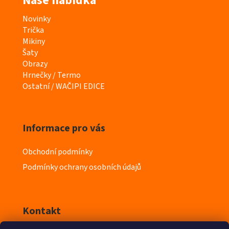
Naše nabídka
K
Novinky
a
Trička
t
Mikiny
e
Šaty
g
Obrazy
o
Hrnečky / Termo
r
Ostatní / WAČIPI EDICE
i
e
Informace pro vás
Obchodní podmínky
Podmínky ochrany osobních údajů
Kontakt