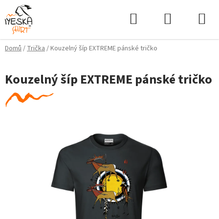
Přejít
Hledat
NÁKUPNÍ
na
KOŠÍK
obsah
Domů
/
Trička
/
Kouzelný šíp EXTREME pánské tričko
Kouzelný šíp EXTREME pánské tričko