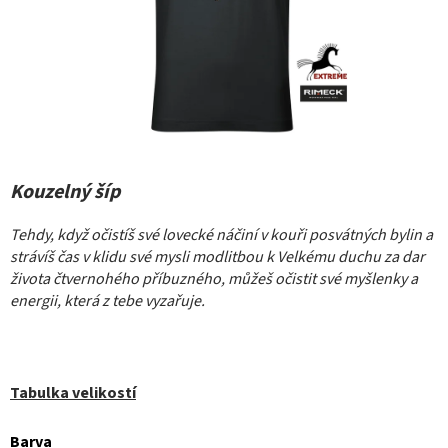
Kouzelný šíp
Tehdy, když očistíš své lovecké náčiní v kouři posvátných bylin a
strávíš čas v klidu své mysli modlitbou k Velkému duchu za dar
života čtvernohého příbuzného, můžeš očistit své myšlenky a
energii, která z tebe vyzařuje.
Tabulka velikostí
Barva