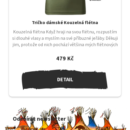
Tričko dámské Kouzelná flétna
Kouzelná flétna Když hraji na svou flétnu, rozpustím
si dlouhé vlasy a myslím na své příbuzné jeřáby. Děkuji
jim, protože od nich pochází většina mých flétnových
melodií....
479 Kč
DETAIL
Z
á
Odebírat newsletter
p
a