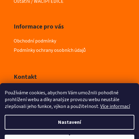
r
Ostatní / WAČIPI EDICE
i
e
Informace pro vás
Obchodní podmínky
Podmínky ochrany osobních údajů
Kontakt
Používáme cookies, abychom Vám umožnili pohodlné
info
@
iyeska.cz
prohlížení webu a díky analýze provozu webu neustále
zlepšovali jeho funkce, výkon a použitelnost.
Více informací
603 218 411
Nastavení