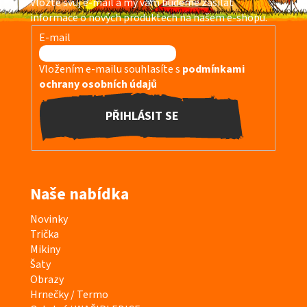
Vložte svůj e-mail a my vám budeme zasílat
t
informace o nových produktech na našem e-shopu.
í
E-mail
Vložením e-mailu souhlasíte s
podmínkami
ochrany osobních údajů
PŘIHLÁSIT SE
Naše nabídka
K
Novinky
a
Trička
t
Mikiny
e
Šaty
g
Obrazy
o
Hrnečky / Termo