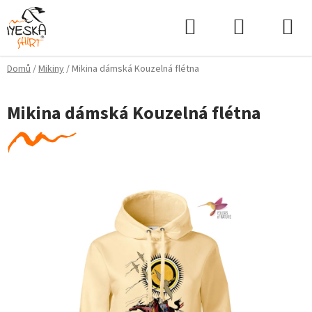
Přejít
Hledat
NÁKUPNÍ
na
KOŠÍK
obsah
Domů
/
Mikiny
/
Mikina dámská Kouzelná flétna
Mikina dámská Kouzelná flétna