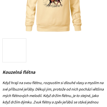
Kouzelná flétna
Když hraji na svou flétnu, rozpustím si dlouhé vlasy a myslím na
své příbuzné jeřáby. Děkuji jim, protože od nich pochází většina
mých flétnových melodií. Když držím flétnu, je to stejné, jako
když držím dýmku. Zvuk flétny a zpěv jeřábů se stává jednou