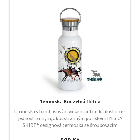
Termoska Kouzelná flétna
Termoska s bambusovým víčkem autorská ilustrace s
jednostranným/oboustranným potiskem IYESKA
SHIRT® designová termoska se šroubovacím
uzávěrem a bambusovým víčkem uzávěr je...