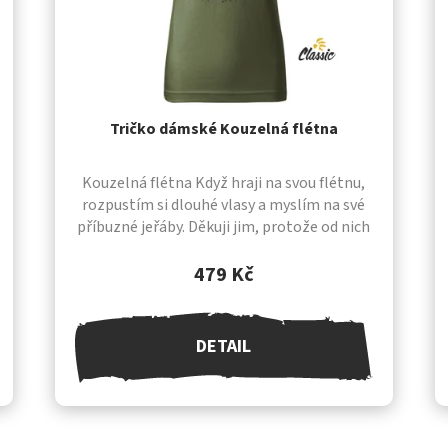
Tričko dámské Kouzelná flétna
Kouzelná flétna Když hraji na svou flétnu,
rozpustím si dlouhé vlasy a myslím na své
příbuzné jeřáby. Děkuji jim, protože od nich
pochází většina mých flétnových melodií....
479 Kč
DETAIL