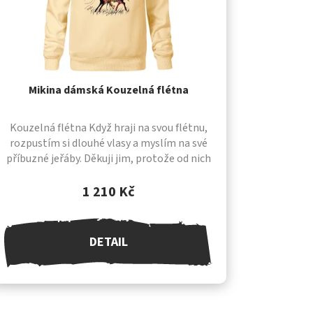
Mikina dámská Kouzelná flétna
Kouzelná flétna Když hraji na svou flétnu,
rozpustím si dlouhé vlasy a myslím na své
příbuzné jeřáby. Děkuji jim, protože od nich
pochází většina mých flétnových melodií....
1 210 Kč
DETAIL