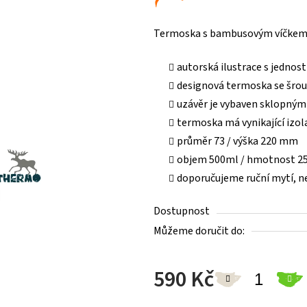
Termoska s bambusovým víčke
autorská ilustrace s jedn
designová termoska se šr
uzávěr je vybaven sklopný
termoska má vynikající izol
průměr 73 / výška 220 mm
objem 500ml / hmotnost 2
doporučujeme ruční mytí, n
Dostupnost
Můžeme doručit do:
590 Kč
Měrná cena: