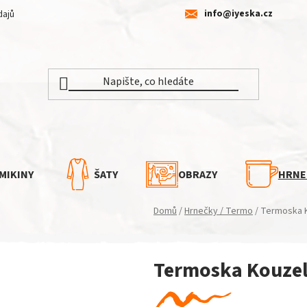
info@iyeska.cz
dajů
MIKINY
ŠATY
OBRAZY
HRNE
Domů
/
Hrnečky / Termo
/
Termoska K
Termoska Kouzel