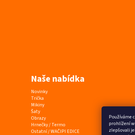
Naše nabídka
K
Přeskočit
Novinky
a
kategorie
Trička
t
Mikiny
e
Šaty
Používáme c
g
Obrazy
prohlížení w
o
Hrnečky / Termo
zlepšovali j
r
Ostatní / WAČIPI EDICE