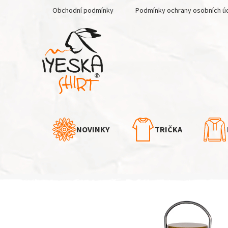
Přejít
Obchodní podmínky
Podmínky ochrany osobních ú
na
obsah
NOVINKY
TRIČKA