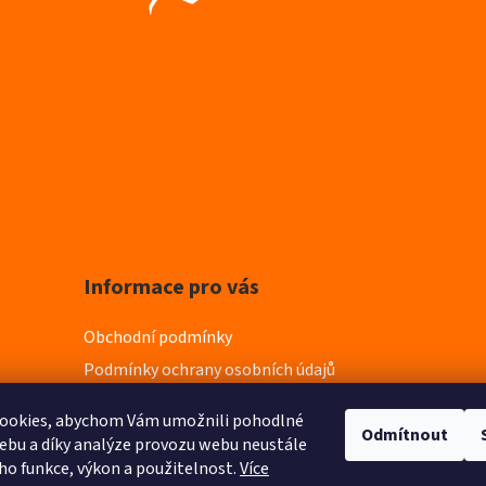
Informace pro vás
Obchodní podmínky
Podmínky ochrany osobních údajů
ookies, abychom Vám umožnili pohodlné
Odmítnout
ebu a díky analýze provozu webu neustále
eho funkce, výkon a použitelnost.
Více