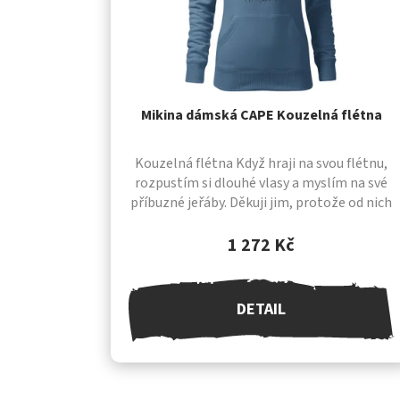
Mikina dámská CAPE Kouzelná flétna
Kouzelná flétna Když hraji na svou flétnu,
rozpustím si dlouhé vlasy a myslím na své
příbuzné jeřáby. Děkuji jim, protože od nich
pochází většina mých flétnových melodií.
Když...
1 272 Kč
DETAIL