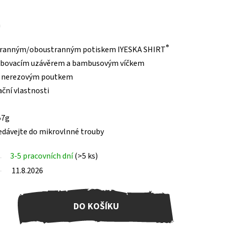
m
®
ostranným/oboustranným potiskem IYESKA SHIRT
oubovacím uzávěrem a bambusovým víčkem
m nerezovým poutkem
ační vlastnosti
57g
edávejte do mikrovlnné trouby
3-5 pracovních dní
(>5 ks)
11.8.2026
DO KOŠÍKU