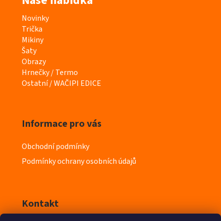
Naše nabídka
K
Novinky
a
Trička
t
Mikiny
e
Šaty
g
Obrazy
o
Hrnečky / Termo
r
Ostatní / WAČIPI EDICE
i
e
Informace pro vás
Obchodní podmínky
Podmínky ochrany osobních údajů
Kontakt