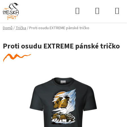
Přejít
Hledat
NÁKUPNÍ
na
KOŠÍK
obsah
Domů
/
Trička
/
Proti osudu EXTREME pánské tričko
Proti osudu EXTREME pánské tričko