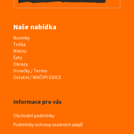
Naše nabídka
K
Novinky
a
Trička
t
Mikiny
e
Šaty
g
Obrazy
o
Hrnečky / Termo
r
Ostatní / WAČIPI EDICE
i
e
Informace pro vás
Obchodní podmínky
Podmínky ochrany osobních údajů