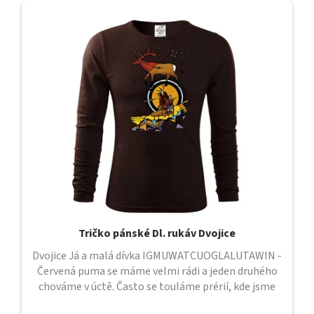
Tričko pánské Dl. rukáv Dvojice
Dvojice Já a malá dívka IGMUWATCUOGLALUTAWIN -
Červená puma se máme velmi rádi a jeden druhého
chováme v úctě. Často se touláme prérií, kde jsme
sami a kde mezi sebou cítíme...