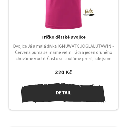
Tričko dětské Dvojice
Dvojice Já a malá dívka IGMUWATCUOGLALUTAWIN -
Červená puma se máme velmi rádi a jeden druhého
chováme v úctě. Často se touláme prérií, kde jsme
sami a kde mezi sebou cítíme...
320 Kč
DETAIL