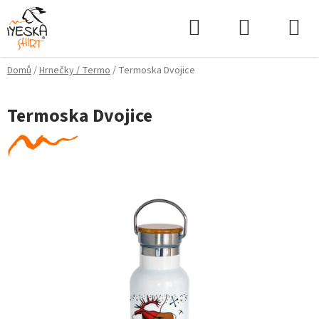
Přejít
Hledat
NÁKUPNÍ
na
KOŠÍK
obsah
Domů
/
Hrnečky / Termo
/
Termoska Dvojice
Termoska Dvojice