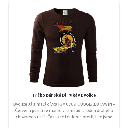
Tričko pánské Dl. rukáv Dvojice
Dvojice Já a malá dívka IGMUWATCUOGLALUTAWIN -
Červená puma se máme velmi rádi a jeden druhého
chováme v úctě. Často se touláme prérií, kde jsme
sami a kde mezi sebou cítíme...