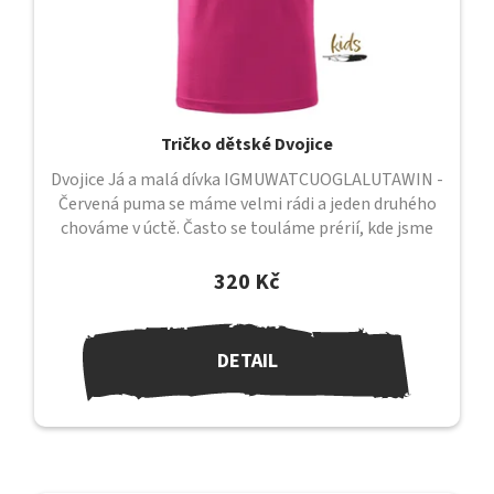
Tričko dětské Dvojice
Dvojice Já a malá dívka IGMUWATCUOGLALUTAWIN -
Červená puma se máme velmi rádi a jeden druhého
chováme v úctě. Často se touláme prérií, kde jsme
sami a kde mezi sebou cítíme...
320 Kč
DETAIL