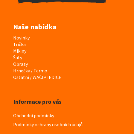
Naše nabídka
K
Novinky
a
Trička
t
Mikiny
e
Šaty
g
Obrazy
o
Hrnečky / Termo
r
Ostatní / WAČIPI EDICE
i
e
Informace pro vás
Obchodní podmínky
Podmínky ochrany osobních údajů