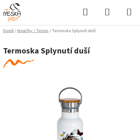
Přejít
Hledat
NÁKUPNÍ
na
KOŠÍK
obsah
Domů
/
Hrnečky / Termo
/
Termoska Splynutí duší
Termoska Splynutí duší