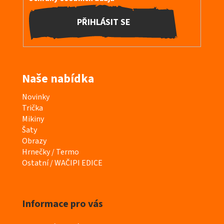
PŘIHLÁSIT SE
Naše nabídka
K
Novinky
a
Trička
t
Mikiny
e
Šaty
g
Obrazy
o
Hrnečky / Termo
r
Ostatní / WAČIPI EDICE
i
e
Informace pro vás