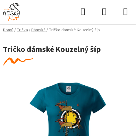
Přejít
Hledat
NÁKUPNÍ
na
KOŠÍK
obsah
Domů
/
Trička
/
Dámská
/
Tričko dámské Kouzelný šíp
Tričko dámské Kouzelný šíp