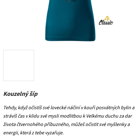
Kouzelný šíp
Tehdy, když očistíš své lovecké náčiní v kouři posvátných bylin a
strávíš čas v klidu své mysli modlitbou k Velkému duchu za dar
života čtvernohého příbuzného, můžeš očistit své myšlenky a
energii, která z tebe vyzařuje.