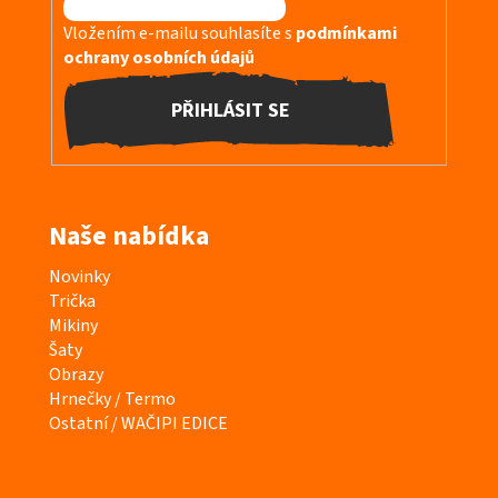
Vložením e-mailu souhlasíte s
podmínkami
ochrany osobních údajů
PŘIHLÁSIT SE
Naše nabídka
K
Novinky
a
Trička
t
Mikiny
e
Šaty
g
Obrazy
o
Hrnečky / Termo
r
Ostatní / WAČIPI EDICE
i
e