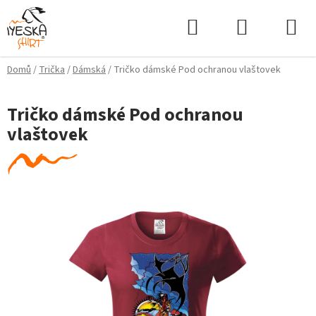
Přejít
Hledat
NÁKUPNÍ
na
KOŠÍK
obsah
Domů
/
Trička
/
Dámská
/
Tričko dámské Pod ochranou vlaštovek
Tričko dámské Pod ochranou
vlaštovek