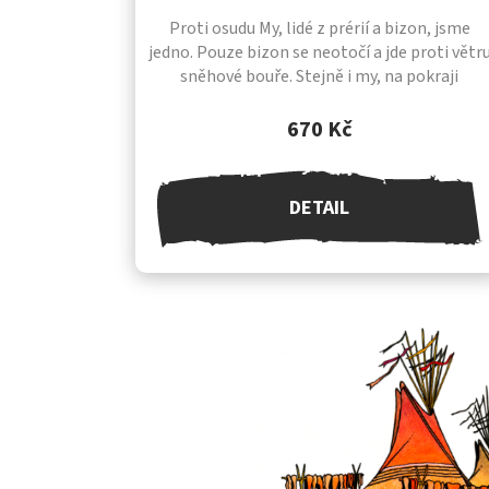
Proti osudu My, lidé z prérií a bizon, jsme
jedno. Pouze bizon se neotočí a jde proti větr
sněhové bouře. Stejně i my, na pokraji
vyhlazení, musíme jít stále proti větru. Naši...
670 Kč
DETAIL