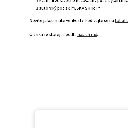
kvalitní zdravotně nezávadný potisk (Certif
autorský potisk IYESKA SHIRT®
Nevíte jakou máte velikost? Podívejte se na
tabulk
O trika se starejte podle
našich rad
.