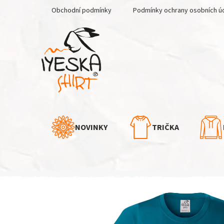
Přejít
Obchodní podmínky
Podmínky ochrany osobních ú
na
obsah
NOVINKY
TRIČKA