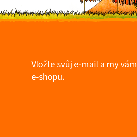
Z
á
p
a
t
Vložte svůj e-mail a my vá
í
e-shopu.