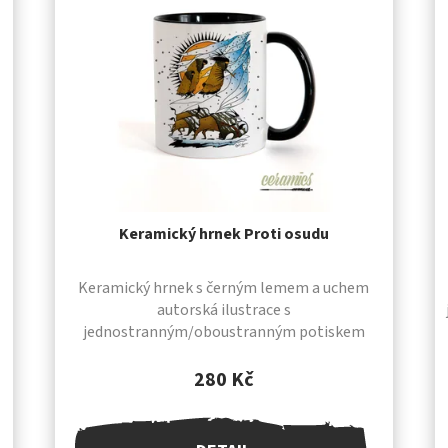
Keramický hrnek Proti osudu
Keramický hrnek s černým lemem a uchem
autorská ilustrace s
jednostranným/oboustranným potiskem
IYESKA SHIRT® tradiční ruční výroba vysoká
kvalita provedení průměr 82 mm /...
280 Kč