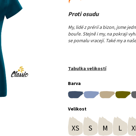
Proti osudu
My, lidé z prérií a bizon, jsme je
bouře. Stejně i my, na pokraji vyhl
se pomalu vracejí. Také my a naše
Tabulka velikostí
Barva
Velikost
XS
S
M
L
X