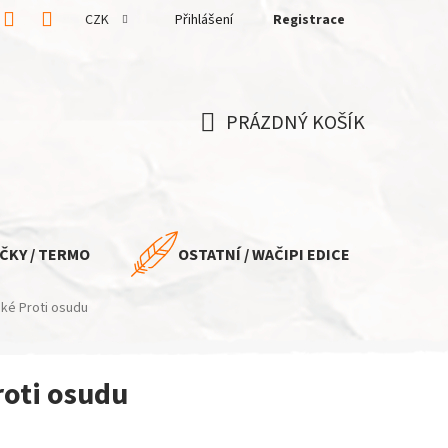
CZK
Přihlášení
Registrace
PRÁZDNÝ KOŠÍK
NÁKUPNÍ
KOŠÍK
ČKY / TERMO
OSTATNÍ / WAČIPI EDICE
ké Proti osudu
roti osudu