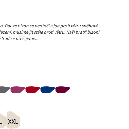
dno. Pouze bizon se neotočí a jde proti větru sněhové
azení, musíme jít stále proti větru. Naši bratři bizoni
 tradice přežijeme...
L
XXL