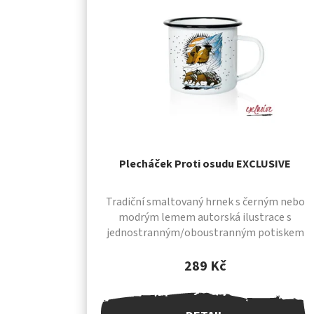
Plecháček Proti osudu EXCLUSIVE
Tradiční smaltovaný hrnek s černým nebo
modrým lemem autorská ilustrace s
jednostranným/oboustranným potiskem
IYESKA SHIRT® tradiční ruční výroba vysoká
kvalita provedení objem...
289 Kč