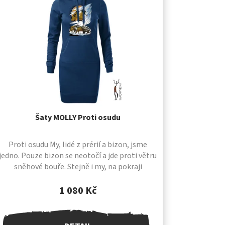
Šaty MOLLY Proti osudu
Proti osudu My, lidé z prérií a bizon, jsme
jedno. Pouze bizon se neotočí a jde proti větru
sněhové bouře. Stejně i my, na pokraji
vyhlazení, musíme jít stále proti větru. Naši...
1 080 Kč